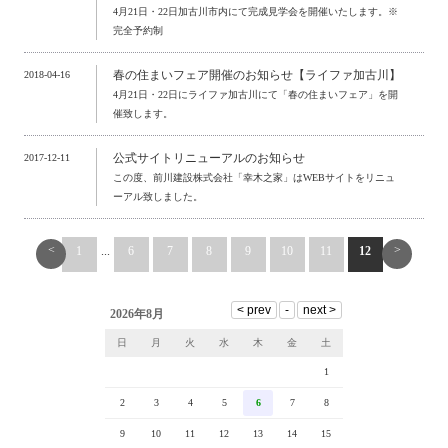
4月21日・22日加古川市内にて完成見学会を開催いたします。※
完全予約制
春の住まいフェア開催のお知らせ【ライファ加古川】
2018-04-16
4月21日・22日にライファ加古川にて「春の住まいフェア」を開
催致します。
公式サイトリニューアルのお知らせ
2017-12-11
この度、前川建設株式会社「幸木之家」はWEBサイトをリニュ
ーアル致しました。
<
>
1
...
6
7
8
9
10
11
12
2026年8月
日
月
火
水
木
金
土
1
2
3
4
5
6
7
8
9
10
11
12
13
14
15