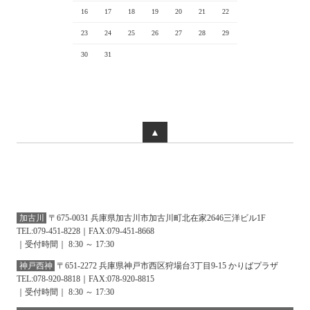
16
17
18
19
20
21
22
23
24
25
26
27
28
29
30
31
▲
加古川
〒675-0031 兵庫県加古川市加古川町北在家2646三洋ビル1F
TEL:079-451-8228｜FAX:079-451-8668
｜受付時間｜ 8:30 ～ 17:30
神戸西神
〒651-2272 兵庫県神戸市西区狩場台3丁目9-15 かりばプラザ
TEL:078-920-8818｜FAX:078-920-8815
｜受付時間｜ 8:30 ～ 17:30