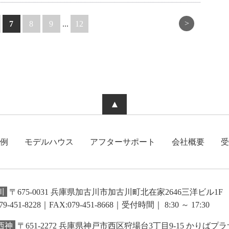
>
7
8
9
...
12
▲
例
モデルハウス
アフターサポート
会社概要
受
川
〒675-0031 兵庫県加古川市加古川町北在家2646三洋ビル1F
79-451-8228｜FAX:079-451-8668
｜受付時間｜ 8:30 ～ 17:30
西神
〒651-2272 兵庫県神戸市西区狩場台3丁目9-15 かりばプラ