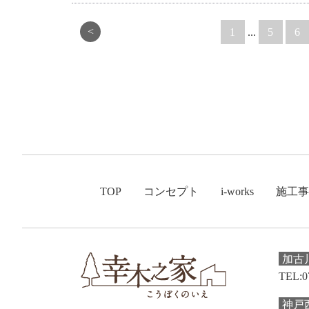
<
1
...
5
6
TOP
コンセプト
i-works
施工事
加古
TEL:0
神戸