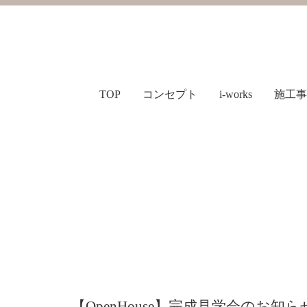
TOP
コンセプト
i-works
施工事
【OpenHouse】完成見学会のお知ら