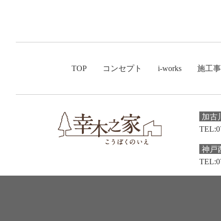
TOP
コンセプト
i-works
施工事
加古
TEL:0
神戸
TEL:0