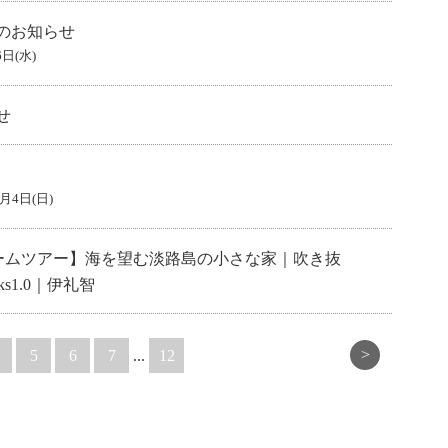
のお知らせ
6日(水)
せ
1月4日(日)
【ルームツアー】海を望む淡路島の小さな家｜吹き抜
s1.0｜伊礼智
>
5
6
7
...
12