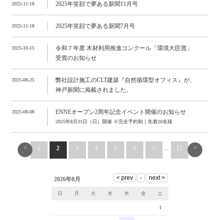
2025年笑顔で夢ある新聞11月号
2025-11-18
2025年笑顔で夢ある新聞7月号
2025-11-18
令和７年度 木材利用推進コンクール「環境大臣賞」
2025-10-15
受賞のお知らせ
弊社設計施工のCLT建築『自然循環型オフィス』が、
2025-08-25
神戸新聞に掲載されました。
ENNEオープン2周年記念イベント開催のお知らせ
2025-08-08
2025年8月31日（日）開催 ※完全予約制｜先着20名様
<
>
1
2
3
4
5
6
7
...
12
2026年8月
日
月
火
水
木
金
土
1