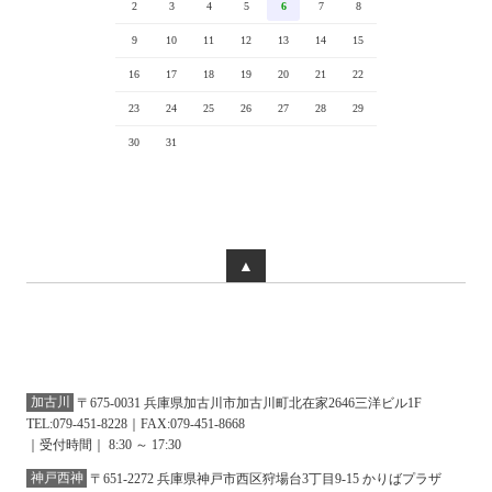
2
3
4
5
6
7
8
9
10
11
12
13
14
15
16
17
18
19
20
21
22
23
24
25
26
27
28
29
30
31
▲
加古川
〒675-0031 兵庫県加古川市加古川町北在家2646三洋ビル1F
TEL:079-451-8228｜FAX:079-451-8668
｜受付時間｜ 8:30 ～ 17:30
神戸西神
〒651-2272 兵庫県神戸市西区狩場台3丁目9-15 かりばプラザ