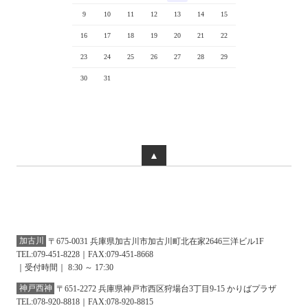
9
10
11
12
13
14
15
16
17
18
19
20
21
22
23
24
25
26
27
28
29
30
31
▲
加古川
〒675-0031 兵庫県加古川市加古川町北在家2646三洋ビル1F
TEL:079-451-8228｜FAX:079-451-8668
｜受付時間｜ 8:30 ～ 17:30
神戸西神
〒651-2272 兵庫県神戸市西区狩場台3丁目9-15 かりばプラザ
TEL:078-920-8818｜FAX:078-920-8815