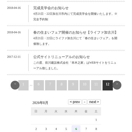
完成見学会のお知らせ
2018-04-16
4月21日・22日加古川市内にて完成見学会を開催いたします。※
完全予約制
春の住まいフェア開催のお知らせ【ライファ加古川】
2018-04-16
4月21日・22日にライファ加古川にて「春の住まいフェア」を開
催致します。
公式サイトリニューアルのお知らせ
2017-12-11
この度、前川建設株式会社「幸木之家」はWEBサイトをリニュ
ーアル致しました。
<
>
1
...
6
7
8
9
10
11
12
2026年8月
日
月
火
水
木
金
土
1
2
3
4
5
6
7
8