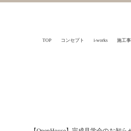
TOP
コンセプト
i-works
施工事
【OpenHouse】完成見学会のお知ら