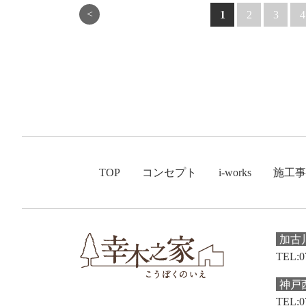
<
1
2
3
4
TOP
コンセプト
i-works
施工事
加古
TEL:0
神戸
TEL:0