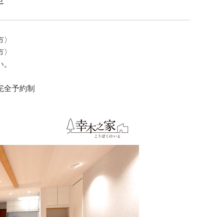
市〉
市〉
い。
完全予約制