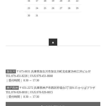
16
17
18
19
20
21
22
23
24
25
26
27
28
29
30
31
▲
加古川
〒675-0031 兵庫県加古川市加古川町北在家2646三洋ビル1F
TEL:079-451-8228｜FAX:079-451-8668
｜受付時間｜ 8:30 ～ 17:30
神戸西神
〒651-2272 兵庫県神戸市西区狩場台3丁目9-15 かりばプラザ
TEL:078-920-8818｜FAX:078-920-8815
｜受付時間｜ 8:30 ～ 17:30