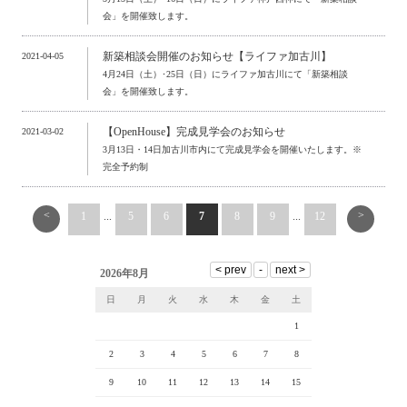
会」を開催致します。
新築相談会開催のお知らせ【ライファ加古川】
2021-04-05
4月24日（土）･25日（日）にライファ加古川にて「新築相談
会」を開催致します。
【OpenHouse】完成見学会のお知らせ
2021-03-02
3月13日・14日加古川市内にて完成見学会を開催いたします。※
完全予約制
<
>
1
...
5
6
7
8
9
...
12
2026年8月
日
月
火
水
木
金
土
1
2
3
4
5
6
7
8
9
10
11
12
13
14
15