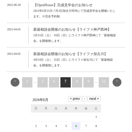
【OpenHouse】完成見学会のお知らせ
2021-06-18
2021年6月21日~7月3日加古川市内にて完成見学会を開催いたし
ます。※完全予約制
新築相談会開催のお知らせ【ライファ神戸西神】
2021-04-05
5月15日（土）･16日（日）にライファ神戸西神にて「新築相談
会」を開催致します。
新築相談会開催のお知らせ【ライファ加古川】
2021-04-05
4月24日（土）･25日（日）にライファ加古川にて「新築相談
会」を開催致します。
<
>
1
...
5
6
7
8
9
...
12
2026年8月
日
月
火
水
木
金
土
1
2
3
4
5
6
7
8