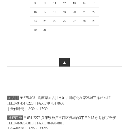
9
10
11
12
13
14
15
16
17
18
19
20
21
22
23
24
25
26
27
28
29
30
31
▲
加古川
〒675-0031 兵庫県加古川市加古川町北在家2646三洋ビル1F
TEL:079-451-8228｜FAX:079-451-8668
｜受付時間｜ 8:30 ～ 17:30
神戸西神
〒651-2272 兵庫県神戸市西区狩場台3丁目9-15 かりばプラザ
TEL:078-920-8818｜FAX:078-920-8815
｜受付時間｜ 8:30 ～ 17:30