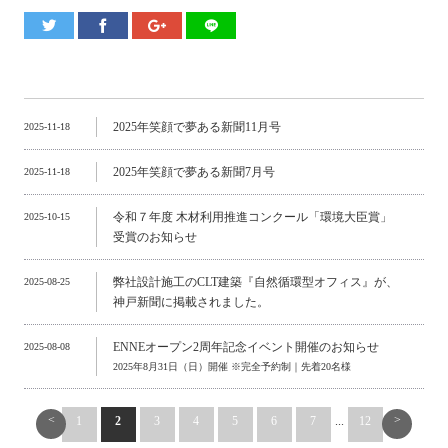
2025年笑顔で夢ある新聞11月号
2025-11-18
2025年笑顔で夢ある新聞7月号
2025-11-18
令和７年度 木材利用推進コンクール「環境大臣賞」
2025-10-15
受賞のお知らせ
弊社設計施工のCLT建築『自然循環型オフィス』が、
2025-08-25
神戸新聞に掲載されました。
ENNEオープン2周年記念イベント開催のお知らせ
2025-08-08
2025年8月31日（日）開催 ※完全予約制｜先着20名様
<
>
1
2
3
4
5
6
7
...
12