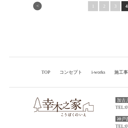
<
1
2
3
4
TOP
コンセプト
i-works
施工事
加古
TEL:0
神戸
TEL:0