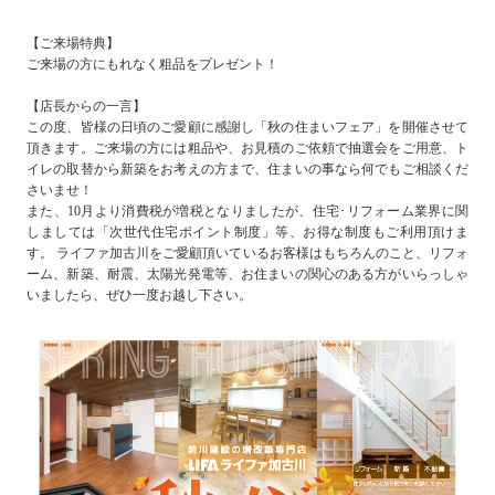
【ご来場特典】
ご来場の方にもれなく粗品をプレゼント！
【店長からの一言】
この度、皆様の日頃のご愛顧に感謝し「秋の住まいフェア」を開催させて
頂きます。ご来場の方には粗品や、お見積のご依頼で抽選会をご用意、ト
イレの取替から新築をお考えの方まで、住まいの事なら何でもご相談くだ
さいませ！
また、10月より消費税が増税となりましたが、住宅･リフォーム業界に関
しましては「次世代住宅ポイント制度」等、お得な制度もご利用頂けま
す。 ライファ加古川をご愛顧頂いているお客様はもちろんのこと、リフォ
ーム、新築、耐震、太陽光発電等、お住まいの関心のある方がいらっしゃ
いましたら、ぜひ一度お越し下さい。