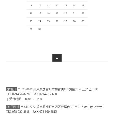
9
10
11
12
13
14
15
16
17
18
19
20
21
22
23
24
25
26
27
28
29
30
31
▲
加古川
〒675-0031 兵庫県加古川市加古川町北在家2646三洋ビル1F
TEL:079-451-8228｜FAX:079-451-8668
｜受付時間｜ 8:30 ～ 17:30
神戸西神
〒651-2272 兵庫県神戸市西区狩場台3丁目9-15 かりばプラザ
TEL:078-920-8818｜FAX:078-920-8815