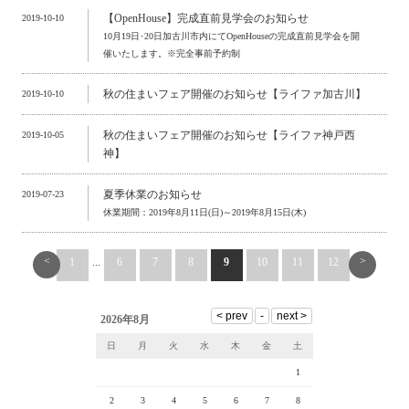
【OpenHouse】完成直前見学会のお知らせ
2019-10-10
10月19日･20日加古川市内にてOpenHouseの完成直前見学会を開
催いたします。※完全事前予約制
秋の住まいフェア開催のお知らせ【ライファ加古川】
2019-10-10
秋の住まいフェア開催のお知らせ【ライファ神戸西
2019-10-05
神】
夏季休業のお知らせ
2019-07-23
休業期間：2019年8月11日(日)～2019年8月15日(木)
<
>
1
...
6
7
8
9
10
11
12
2026年8月
日
月
火
水
木
金
土
1
2
3
4
5
6
7
8