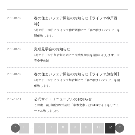
春の住まいフェア開催のお知らせ【ライファ神戸西
2018-04-16
神】
5月19日・20日にライファ神戸西神にて「春の住まいフェア」を
開催致します。
完成見学会のお知らせ
2018-04-16
4月21日・22日加古川市内にて完成見学会を開催いたします。※
完全予約制
春の住まいフェア開催のお知らせ【ライファ加古川】
2018-04-16
4月21日・22日にライファ加古川にて「春の住まいフェア」を開
催致します。
公式サイトリニューアルのお知らせ
2017-12-11
この度、前川建設株式会社「幸木之家」はWEBサイトをリニュ
ーアル致しました。
<
>
1
...
6
7
8
9
10
11
12