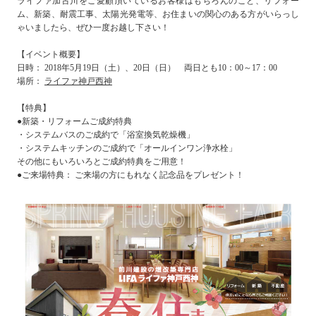
ライファ加古川をご愛顧頂いているお客様はもちろんのこと、リフォー
ム、新築、耐震工事、太陽光発電等、お住まいの関心のある方がいらっし
ゃいましたら、ぜひ一度お越し下さい！
【イベント概要】
日時： 2018年5月19日（土）、20日（日） 両日とも10：00～17：00
場所：
ライファ神戸西神
【特典】
●新築・リフォームご成約特典
・システムバスのご成約で「浴室換気乾燥機」
・システムキッチンのご成約で「オールインワン浄水栓」
その他にもいろいろとご成約特典をご用意！
●ご来場特典： ご来場の方にもれなく記念品をプレゼント！